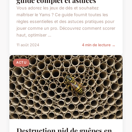
guide complet et astuces
Vous adorez les jeux de dés et souhaitez
maîtriser le Yams ? Ce guide fournit toutes les
règles essentielles et des astuces pratiques pour
jouer comme un pro. Découvrez comment scorer
haut, optimiser ...
11 août 2024
4 min de lecture →
ACTU
Destruction nid de guêpes en