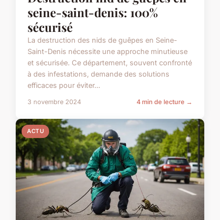
seine-saint-denis: 100%
sécurisé
La destruction des nids de guêpes en Seine-
Saint-Denis nécessite une approche minutieuse
et sécurisée. Ce département, souvent confronté
à des infestations, demande des solutions
efficaces pour éviter...
3 novembre 2024
4 min de lecture →
ACTU