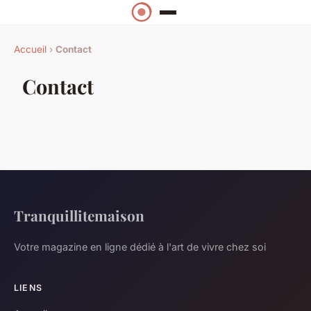
Accueil
›
Contact
Contact
Tranquillitemaison
Votre magazine en ligne dédié à l'art de vivre chez soi
LIENS