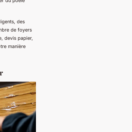
er du poêle
ligents, des
ombre de foyers
 devis papier,
otre manière
r