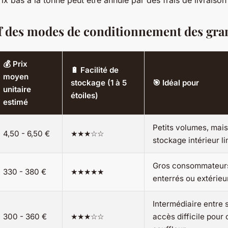
rix bas à la tonne peut être annulé par des frais de livraison
 des modes de conditionnement des gra
💰 Prix
🔋 Facilité de
moyen
stockage (1 à 5
🎯 Idéal pour
unitaire
étoiles)
estimé
Petits volumes, mais
4,50 - 6,50 €
★★★☆☆
stockage intérieur li
Gros consommateurs
330 - 380 €
★★★★★
enterrés ou extérieu
Intermédiaire entre 
300 - 360 €
★★★☆☆
accès difficile pour