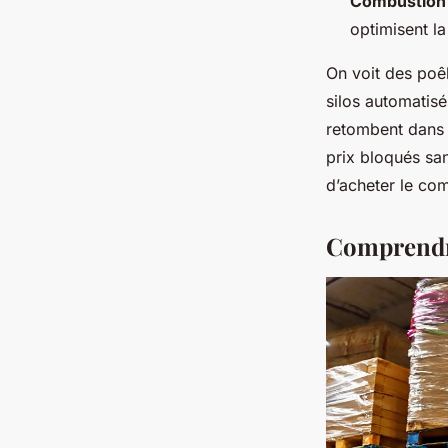
Combustion 
optimisent l
On voit des poêl
silos automatisé
retombent dans 
prix bloqués sa
d’acheter le com
Comprendre