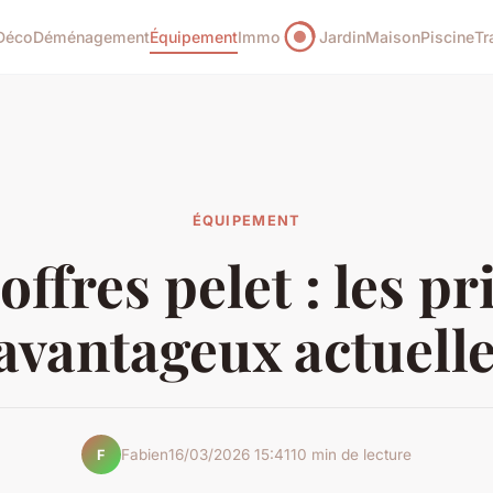
Déco
Déménagement
Équipement
Immo
Jardin
Maison
Piscine
Tr
ÉQUIPEMENT
offres pelet : les pri
 avantageux actuell
Fabien
16/03/2026 15:41
10 min de lecture
F