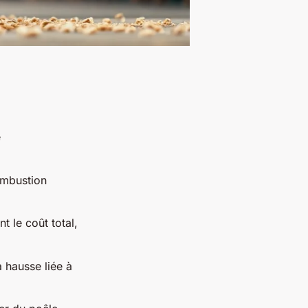
e
mbustion
t le coût total,
 hausse liée à