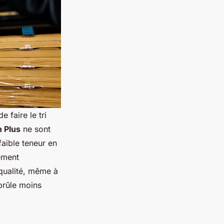
e faire le tri
n Plus
ne sont
faible teneur en
ement
qualité, même à
 brûle moins