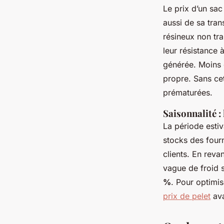
Le prix d’un sac
aussi de sa tran
résineux non tr
leur résistance 
générée. Moins 
propre. Sans ce
prématurées.
Saisonnalité 
La période esti
stocks des fourn
clients. En reva
vague de froid s
%
. Pour optimis
prix de pelet
ava