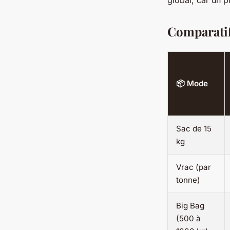
global, car un p
Comparatif
📦 Mode
Sac de 15
kg
Vrac (par
tonne)
Big Bag
(500 à