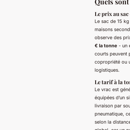
Quels sont
Le prix au sac 
Le sac de 15 kg
maisons seconda
observe des pri
€ la tonne
- un é
courts peuvent 
copropriété ou u
logistiques.
Le tarif à la t
Le vrac est géné
équipées d’un si
livraison par so
pneumatique, ce
selon la distanc