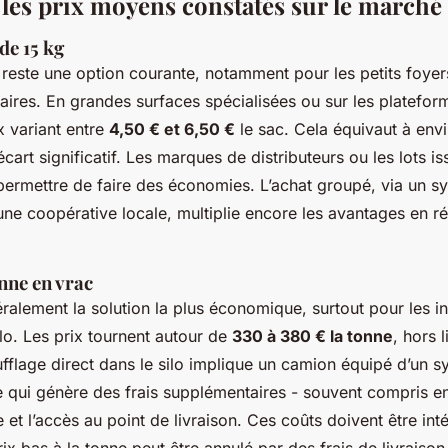
 les prix moyens constatés sur le marché
de 15 kg
 reste une option courante, notamment pour les petits foyer
ires. En grandes surfaces spécialisées ou sur les plateform
x variant entre
4,50 € et 6,50 €
le sac. Cela équivaut à env
cart significatif. Les marques de distributeurs ou les lots is
permettre de faire des économies. L’achat groupé, via un s
ne coopérative locale, multiplie encore les avantages en réd
onne en vrac
ralement la solution la plus économique, surtout pour les in
lo. Les prix tournent autour de
330 à 380 € la tonne
, hors 
ufflage direct dans le silo implique un camion équipé d’un 
 qui génère des frais supplémentaires - souvent compris e
e et l’accès au point de livraison. Ces coûts doivent être int