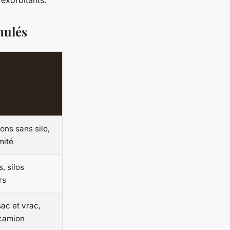
 exorbitants.
nulés
ons sans silo,
mité
, silos
rs
sac et vrac,
 camion