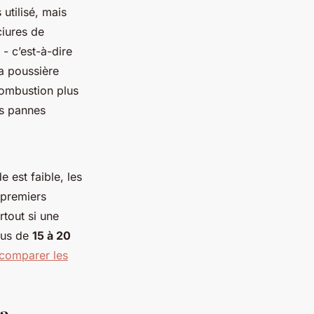
utilisé, mais
ciures de
- c’est-à-dire
la poussière
combustion plus
es pannes
 est faible, les
s premiers
rtout si une
plus de
15 à 20
comparer les