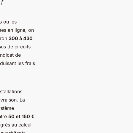
 ?
s ou les
es en ligne, on
iron
300 à 430
sus de circuits
yndicat de
uisant les frais
stallations
livraison. La
système
ntre
50 et 150 €
,
égrés au calcul