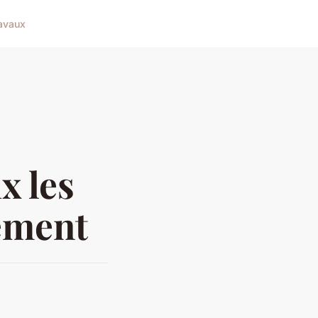
avaux
x les
ement