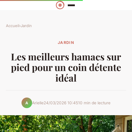
Accueil
›
Jardin
JARDIN
Les meilleurs hamacs sur
pied pour un coin détente
idéal
Arielle
24/03/2026 10:45
10 min de lecture
A