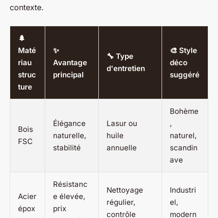
contexte.
🌲
Maté
✨
🎨 Style
🔧 Type
riau
Avantage
déco
d'entretien
struc
principal
suggéré
ture
Bohème
Élégance
Lasur ou
,
Bois
naturelle,
huile
naturel,
FSC
stabilité
annuelle
scandin
ave
Résistanc
Nettoyage
Industri
Acier
e élevée,
régulier,
el,
épox
prix
contrôle
modern